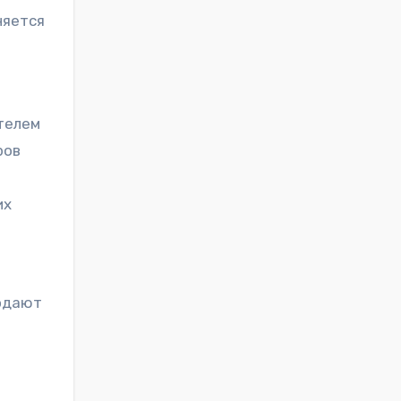
няется
ителем
ров
их
подают