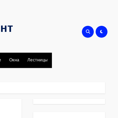
онт
е
Окна
Лестницы