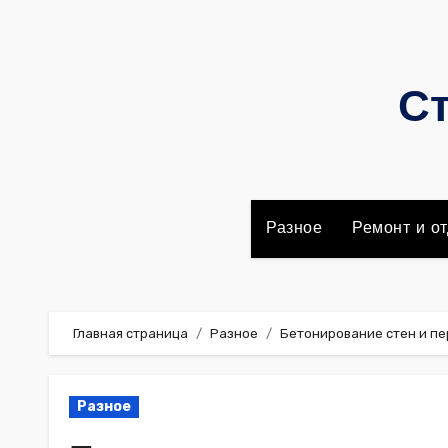
Перейти
к
содержимому
Ст
Разное
Ремонт и от
Главная страница
Разное
Бетонирование стен и п
Разное