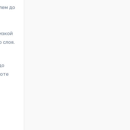
лем до
изкой
 слоя.
до
соте