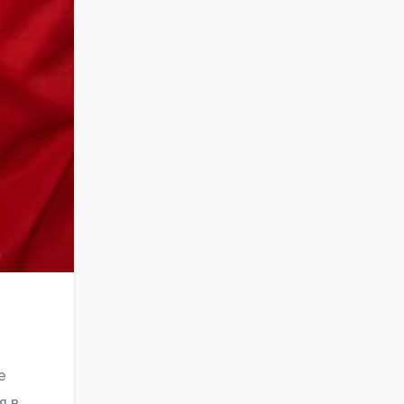
е
я в