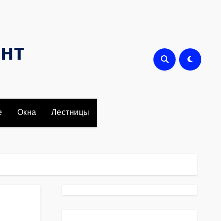
онт
е
Окна
Лестницы