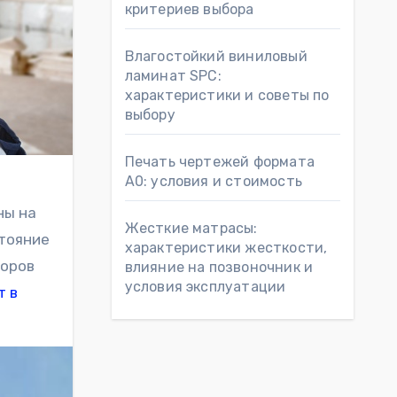
критериев выбора
Влагостойкий виниловый
ламинат SPC:
характеристики и советы по
выбору
Печать чертежей формата
А0: условия и стоимость
ны на
Жесткие матрасы:
стояние
характеристики жесткости,
торов
влияние на позвоночник и
условия эксплуатации
т в