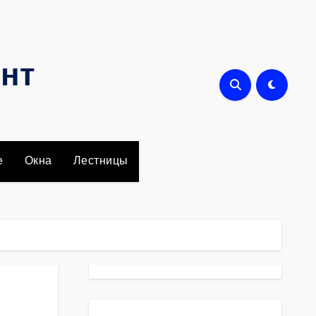
онт
е
Окна
Лестницы