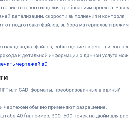
етствие готового изделия требованиям проекта. Разн
вней детализации, скорости выполнения и контроля
ит от подготовки файлов, выбора материалов и режи
ктная доводка файлов, соблюдение формата и соглас
ерехода к детальной информации о данной услуге мо
печать чертежей а0
ти
TIFF или CAD-форматы, преобразованные в единый
ки чертежей обычно применяют разрешение,
штабе A0 (например, 300–600 точек на дюйм для ра