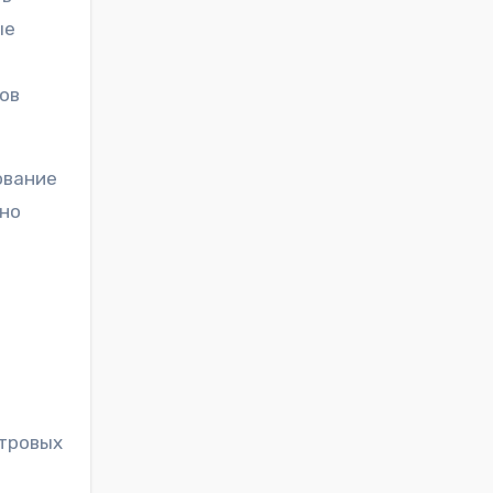
ые
мов
ование
жно
стровых