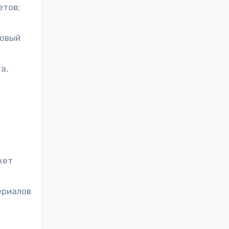
етов;
говый
а,
жет
ериалов