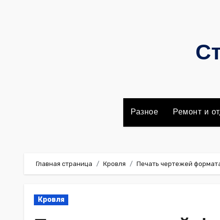
Перейти
к
содержимому
Ст
Разное
Ремонт и от
Главная страница
Кровля
Печать чертежей формата
Кровля