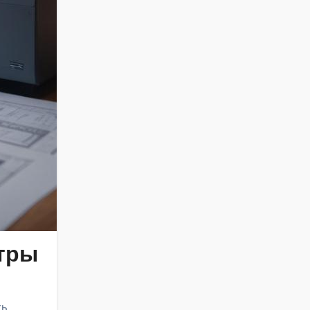
тры
ть