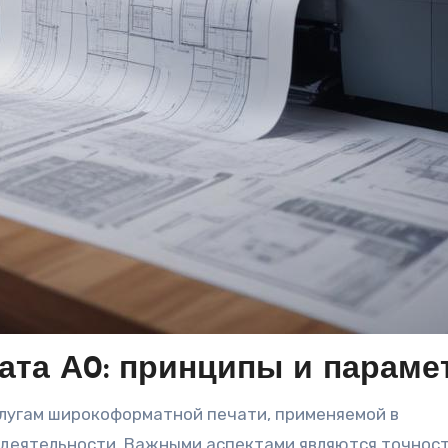
ата А0: принципы и параме
 деятельности. Важными аспектами являются точнос