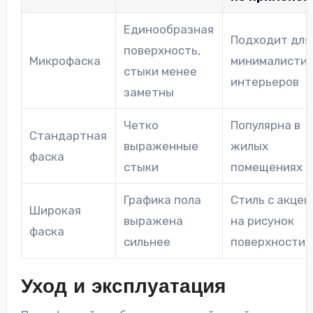
Единообразная
Подходит для
поверхность,
Микрофаска
минималисти
стыки менее
интерьеров
заметны
Четко
Популярна в
Стандартная
выраженные
жилых
фаска
стыки
помещениях
Графика пола
Стиль с акце
Широкая
выражена
на рисунок
фаска
сильнее
поверхности
Уход и эксплуатация