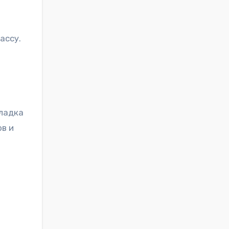
ассу.
ладка
в и