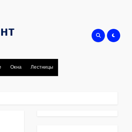
онт
е
Окна
Лестницы