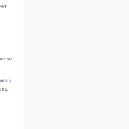
ует
ажных
вые и
ред