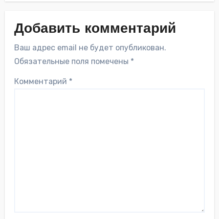
Добавить комментарий
Ваш адрес email не будет опубликован.
Обязательные поля помечены
*
Комментарий
*