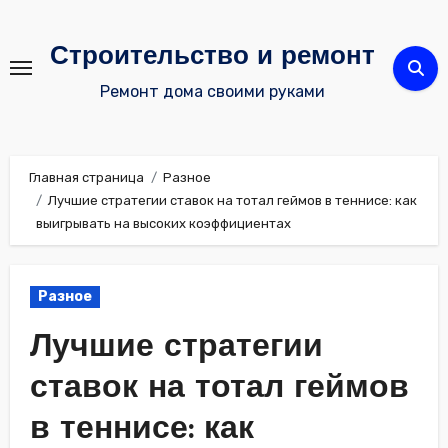
Перейти
к
Строительство и ремонт
содержимому
Ремонт дома своими руками
Главная страница
Разное
Лучшие стратегии ставок на тотал геймов в теннисе: как
выигрывать на высоких коэффициентах
Разное
Лучшие стратегии
ставок на тотал геймов
в теннисе: как