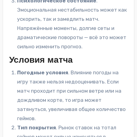
Психологическое состояние
.
Эмоциональная нестабильность может как
ускорить, так и замедлить матч.
Напряжённые моменты, долгие сеты и
драматические повороты — всё это может
сильно изменить прогноз.
Условия матча
Погодные условия
. Влияние погоды на
игру также нельзя недооценивать. Если
матч проходит при сильном ветре или на
дождливом корте, то игра может
затянуться, увеличивая общее количество
геймов.
Тип покрытия
. Рынок ставок на тотал
геймов может сильно изменяться в