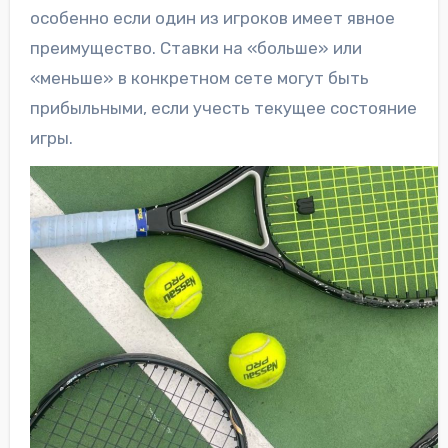
особенно если один из игроков имеет явное
преимущество. Ставки на «больше» или
«меньше» в конкретном сете могут быть
прибыльными, если учесть текущее состояние
игры.