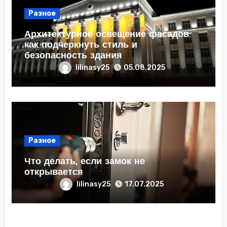
Разное
Архитектурное освещение фасадов:
как подчеркнуть стиль и
безопасность здания
lilinasy25
05.08.2025
Разное
Что делать, если замок не
открывается
lilinasy25
17.07.2025