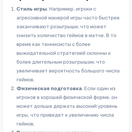
Стиль игры
. Например, игроки с
агрессивной манерой игры часто быстрее
заканчивают розыгрыши, что может
снизить количество геймов в матче. В то
время как теннисисты с более
выжидательной стратегией склонны к
более длительным розыгрышам, что
увеличивает вероятность большого числа
геймов.
Физическая подготовка
. Если один из
игроков в хорошей физической форме, он
может дольше держать высокий уровень
игры, что приведет к увеличению числа
геймов.