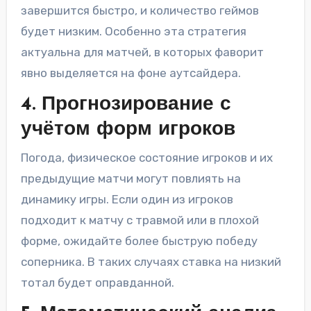
завершится быстро, и количество геймов
будет низким. Особенно эта стратегия
актуальна для матчей, в которых фаворит
явно выделяется на фоне аутсайдера.
4. Прогнозирование с
учётом форм игроков
Погода, физическое состояние игроков и их
предыдущие матчи могут повлиять на
динамику игры. Если один из игроков
подходит к матчу с травмой или в плохой
форме, ожидайте более быструю победу
соперника. В таких случаях ставка на низкий
тотал будет оправданной.