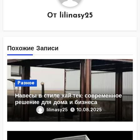
От
lilinasy25
Похожие Записи
Разное
Навесы в стиле хай-тек: современное
решение для дома и бизнеса
lilinasy25
10.08.2025