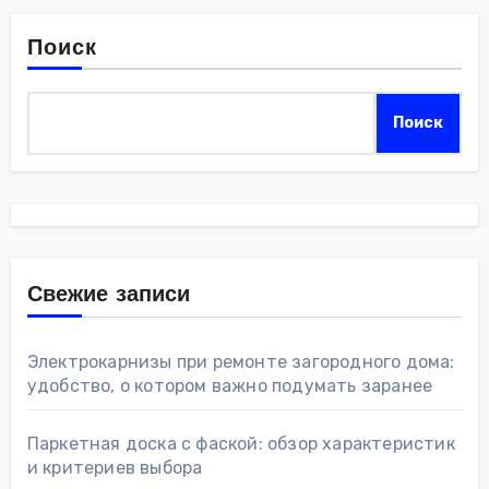
Поиск
Поиск
Свежие записи
Электрокарнизы при ремонте загородного дома:
удобство, о котором важно подумать заранее
Паркетная доска с фаской: обзор характеристик
и критериев выбора