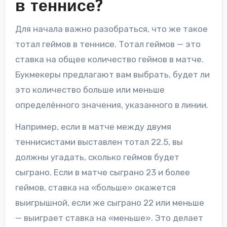
в теннисе?
Для начала важно разобраться, что же такое
тотал геймов в теннисе. Тотал геймов — это
ставка на общее количество геймов в матче.
Букмекеры предлагают вам выбрать, будет ли
это количество больше или меньше
определённого значения, указанного в линии.
Например, если в матче между двумя
теннисистами выставлен тотал 22.5, вы
должны угадать, сколько геймов будет
сыграно. Если в матче сыграно 23 и более
геймов, ставка на «больше» окажется
выигрышной, если же сыграно 22 или меньше
— выиграет ставка на «меньше». Это делает