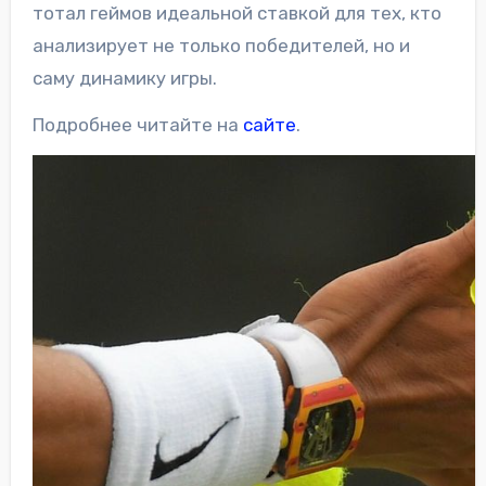
тотал геймов идеальной ставкой для тех, кто
анализирует не только победителей, но и
саму динамику игры.
Подробнее читайте на
сайте
.