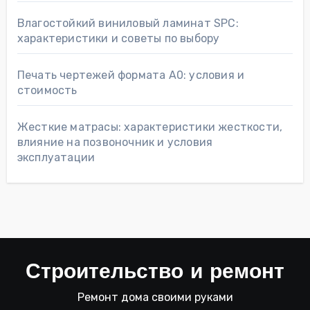
Влагостойкий виниловый ламинат SPC:
характеристики и советы по выбору
Печать чертежей формата А0: условия и
стоимость
Жесткие матрасы: характеристики жесткости,
влияние на позвоночник и условия
эксплуатации
Строительство и ремонт
Ремонт дома своими руками