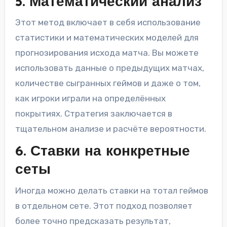
5. Математический анализ
Этот метод включает в себя использование
статистики и математических моделей для
прогнозирования исхода матча. Вы можете
использовать данные о предыдущих матчах,
количестве сыгранных геймов и даже о том,
как игроки играли на определённых
покрытиях. Стратегия заключается в
тщательном анализе и расчёте вероятности.
6. Ставки на конкретные
сеты
Иногда можно делать ставки на тотал геймов
в отдельном сете. Этот подход позволяет
более точно предсказать результат,