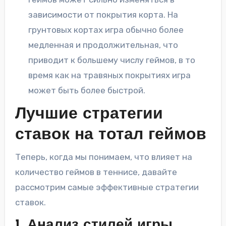
зависимости от покрытия корта. На
грунтовых кортах игра обычно более
медленная и продолжительная, что
приводит к большему числу геймов, в то
время как на травяных покрытиях игра
может быть более быстрой.
Лучшие стратегии
ставок на тотал геймов
Теперь, когда мы понимаем, что влияет на
количество геймов в теннисе, давайте
рассмотрим самые эффективные стратегии
ставок.
1. Анализ стилей игры