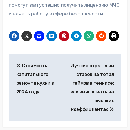
помогут вам успешно получить лицензию МЧС
и начать работу в сфере безопасности.
Навигация
Стоимость
Лучшие стратегии
по
капитального
ставок на тотал
записям
ремонта кухни в
геймов в теннисе:
2024 году
как выигрывать на
высоких
коэффициентах