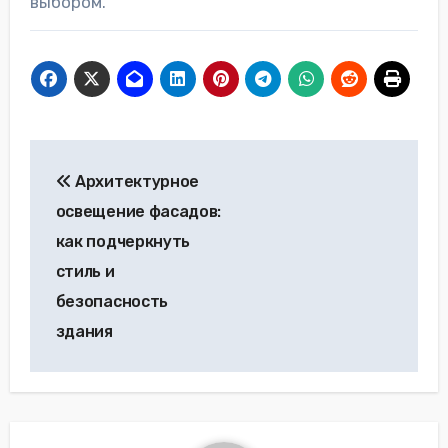
выбором.
Навигация
Архитектурное
по
освещение фасадов:
записям
как подчеркнуть
стиль и
безопасность
здания