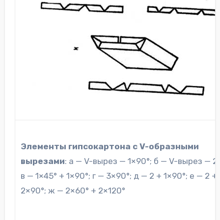
Элементы гипсокартона с V-образными
вырезами
: а — V-вырез — 1×90°; б — V-вырез — 2
в — 1×45° + 1×90°; г — 3×90°; д — 2 + 1×90°; е — 2 +
2×90°; ж — 2×60° + 2×120°