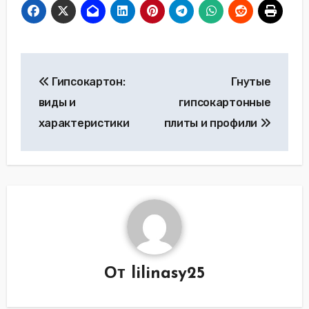
Навигация
Гипсокартон:
Гнутые
по
виды и
гипсокартонные
записям
характеристики
плиты и профили
От
lilinasy25