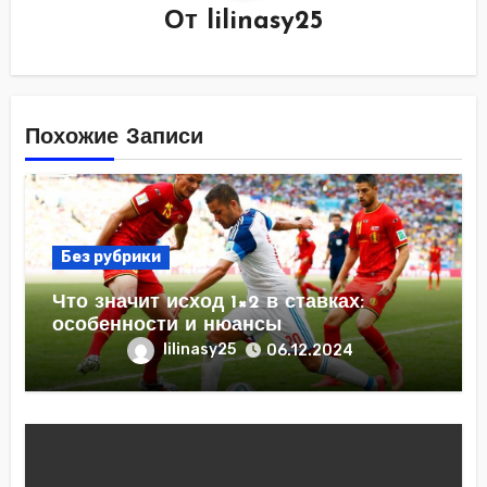
От
lilinasy25
Похожие Записи
Без рубрики
Что значит исход 1×2 в ставках:
особенности и нюансы
lilinasy25
06.12.2024