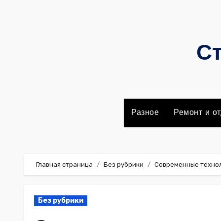
Перейти
к
содержимому
Ст
Разное
Ремонт и от
Главная страница
Без рубрики
Современные технол
Без рубрики