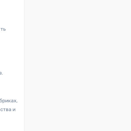
ать
в.
бриках,
ства и