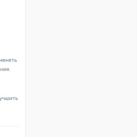
зменять
ния.
лучшить