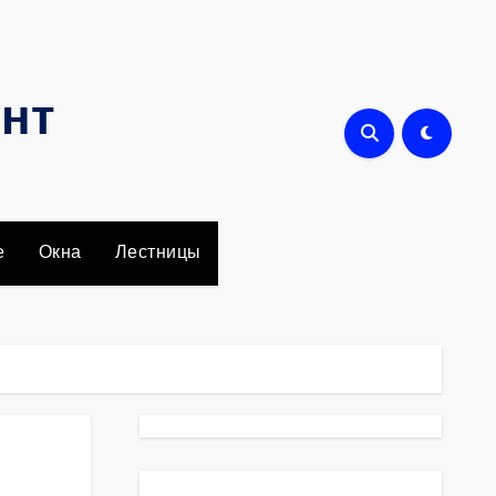
онт
е
Окна
Лестницы