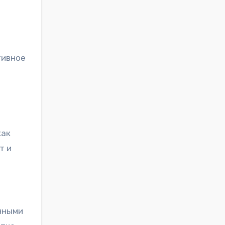
тивное
как
т и
нными