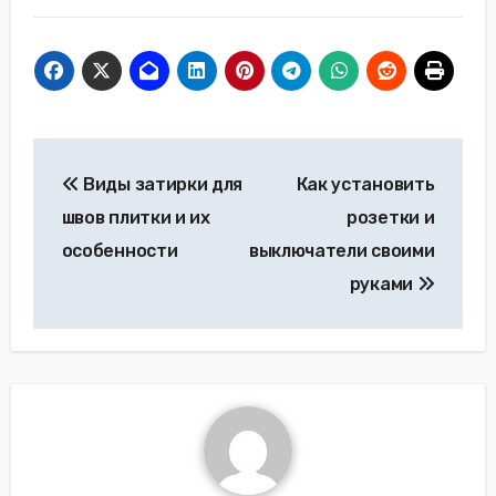
Навигация
Виды затирки для
Как установить
по
швов плитки и их
розетки и
записям
особенности
выключатели своими
руками