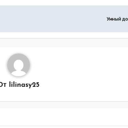
Умный д
От
lilinasy25