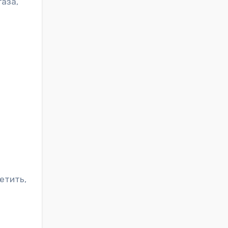
аза,
етить,