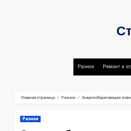
Перейти
к
содержимому
Ст
Разное
Ремонт и от
Главная страница
Разное
Энергосберегающее осв
Разное