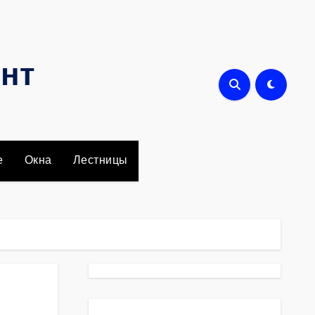
онт
е
Окна
Лестницы