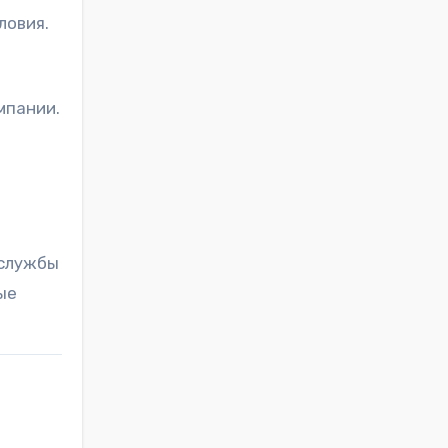
ловия.
мпании.
 службы
ые