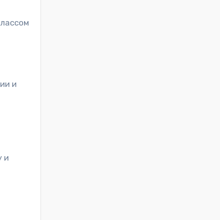
классом
ии и
 и