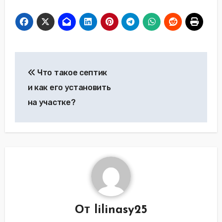
Навигация
Что такое септик
по
и как его установить
записям
на участке?
От
lilinasy25