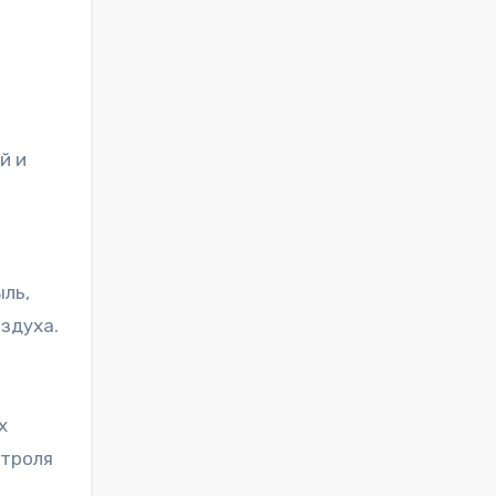
й и
ыль,
здуха.
х
нтроля