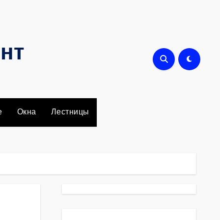
онт
е
Окна
Лестницы