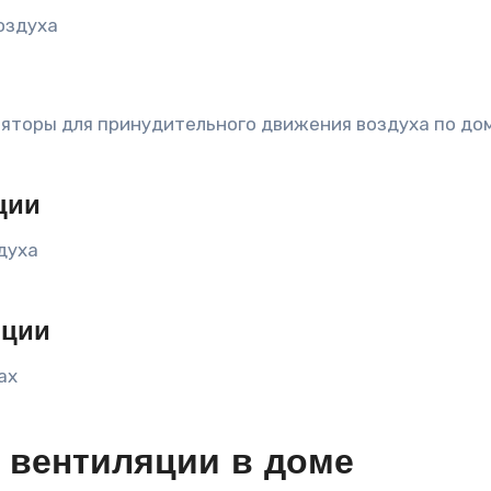
оздуха
яторы для принудительного движения воздуха по дом
ции
духа
яции
ах
 вентиляции в доме