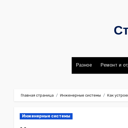
Перейти
к
содержимому
Ст
Разное
Ремонт и от
Главная страница
Инженерные системы
Как устрое
Инженерные системы