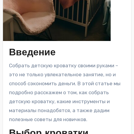
Введение
Собрать детскую кроватку своими руками –
это не только увлекательное занятие, но и
способ сэкономить деньги. В этой статье мы
подробно расскажем о том, как собрать
детскую кроватку, какие инструменты и
материалы понадобятся, а также дадим
полезные советы для новичков.
Выбор кроватки