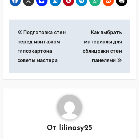
Навигация
Подготовка стен
Как выбрать
по
перед монтажом
материалы для
записям
гипсокартона
облицовки стен
советы мастера
панелями
От
lilinasy25