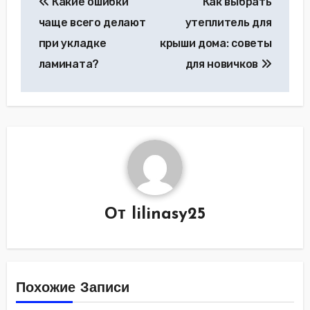
Какие ошибки
Как выбрать
по
чаще всего делают
утеплитель для
записям
при укладке
крыши дома: советы
ламината?
для новичков
От
lilinasy25
Похожие Записи