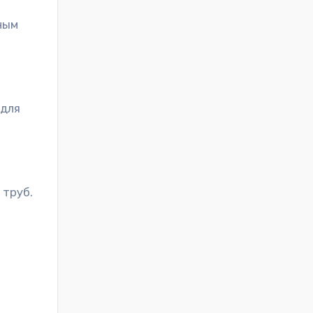
ным
 для
 труб.