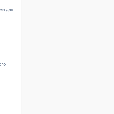
ми для
ого