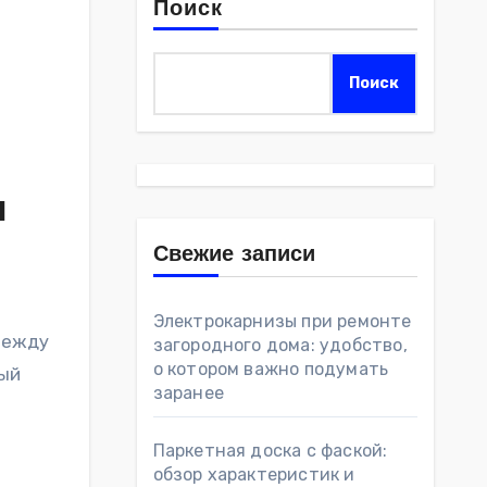
Поиск
Поиск
л
Свежие записи
Электрокарнизы при ремонте
между
загородного дома: удобство,
о котором важно подумать
ный
заранее
Паркетная доска с фаской:
обзор характеристик и