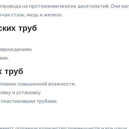
провода на протяжении многих десятилетий. Они мо
чая сталь, медь и железо.
ких труб
повреждениям.
нию.
х труб
словиях повышенной влажности.
овку и установку.
 пластиковыми трубами.
 имеют огромное количество преимуществ и все чаще