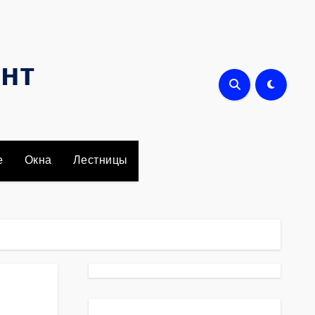
онт
е
Окна
Лестницы