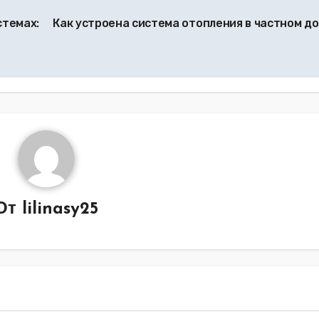
темах:
Как устроена система отопления в частном д
От
lilinasy25