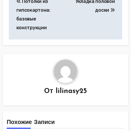
Потолки из
Укладка половой
по
гипсокартона:
доски
записям
базовые
конструкции
От
lilinasy25
Похожие Записи