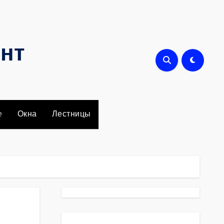
онт
е
Окна
Лестницы