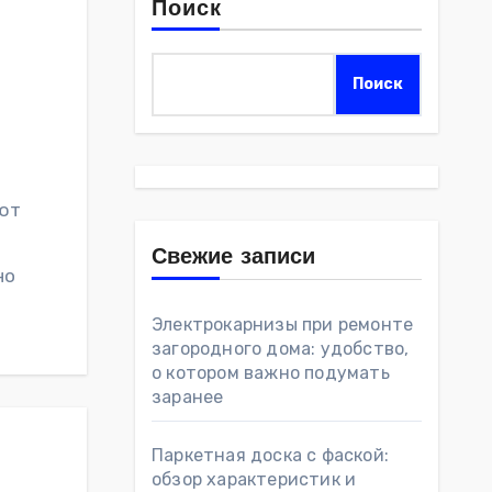
Поиск
Поиск
яют
Свежие записи
но
Электрокарнизы при ремонте
загородного дома: удобство,
о котором важно подумать
заранее
Паркетная доска с фаской:
обзор характеристик и