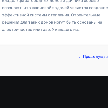
Владельцы загородных домов и дачники хорошо
осознают, что ключевой задачей является создани
эффективной системы отопления. Отопительные
решения для таких домов могут быть основаны на
электричестве или газе. У каждого из…
← Предыдущая