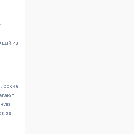
.
ждый из
широкие
лагают
вную
од за