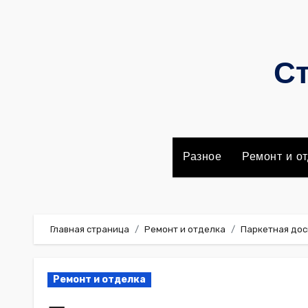
Перейти
к
содержимому
Ст
Разное
Ремонт и от
Главная страница
Ремонт и отделка
Паркетная дос
Ремонт и отделка