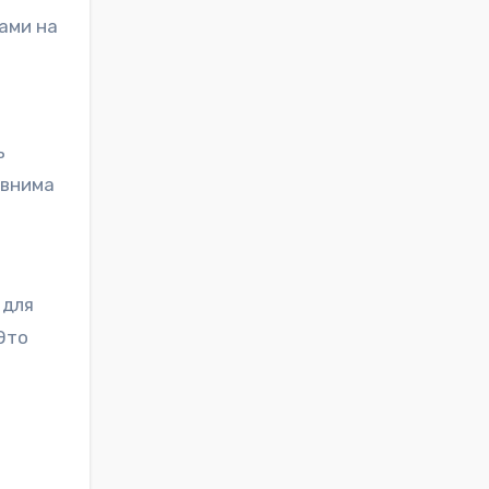
ами на
ь
авнима
 для
Это