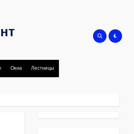
онт
е
Окна
Лестницы