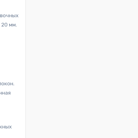
авочных
 20 мм.
локон.
нная
ожных