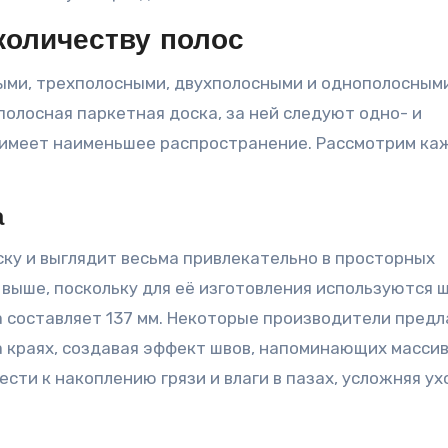
количеству полос
ыми, трехполосными, двухполосными и однополосными
олосная паркетная доска, за ней следуют одно- и
 имеет наименьшее распространение. Рассмотрим ка
а
ку и выглядит весьма привлекательно в просторных
выше, поскольку для её изготовления используются 
 составляет 137 мм. Некоторые производители пред
а краях, создавая эффект швов, напоминающих масси
сти к накоплению грязи и влаги в пазах, усложняя ух