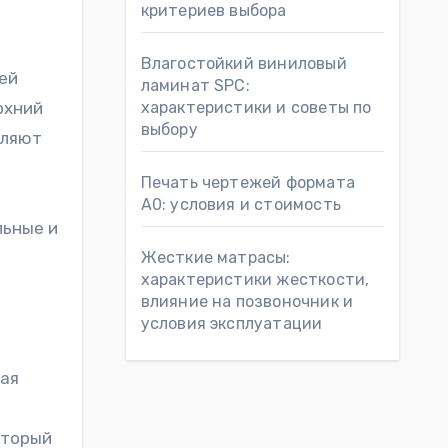
критериев выбора
Влагостойкий виниловый
ламинат SPC:
рхний
характеристики и советы по
выбору
вляют
Печать чертежей формата
А0: условия и стоимость
льные и
Жесткие матрасы:
характеристики жесткости,
влияние на позвоночник и
условия эксплуатации
ная
оторый