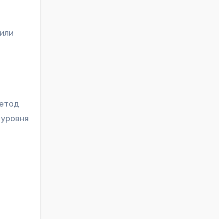
 или
метод
 уровня
.