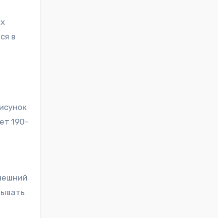
ых
ся в
исунок
ет 190-
внешний
тывать