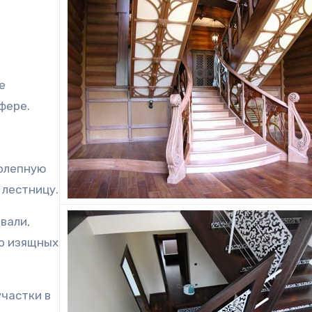
фере.
колепную
лестницу.
вали,
до изящных
частки в