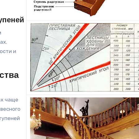
упеней
и
ах.
ости и
ства
ах чаще
евесного
ступеней