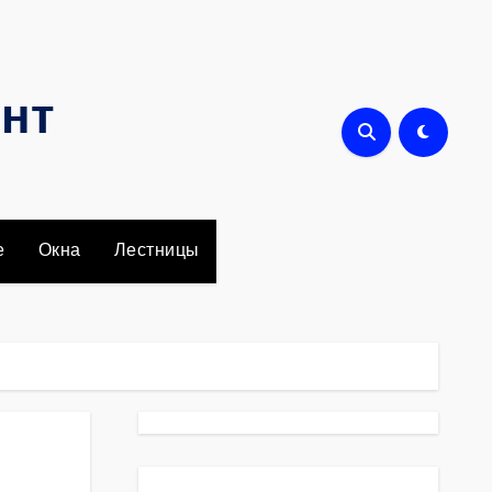
онт
е
Окна
Лестницы