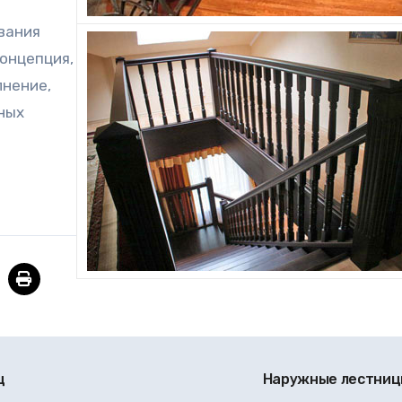
вания
онцепция,
лнение,
ных
ц
Наружные лестни