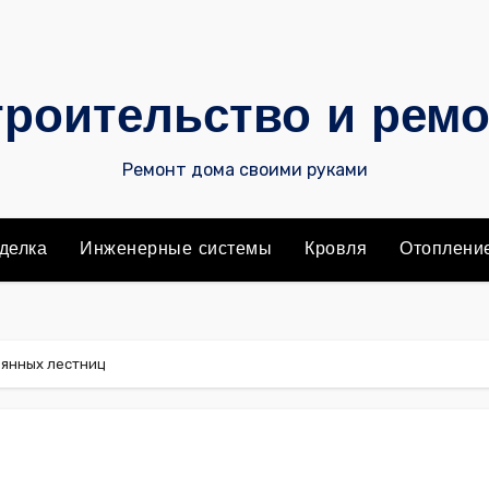
роительство и рем
Ремонт дома своими руками
делка
Инженерные системы
Кровля
Отоплени
янных лестниц