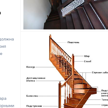
о
и
должна
рил
ее
ара
порными