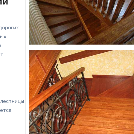
ии
дорогих
ных
и
ет
 лестницы
уется