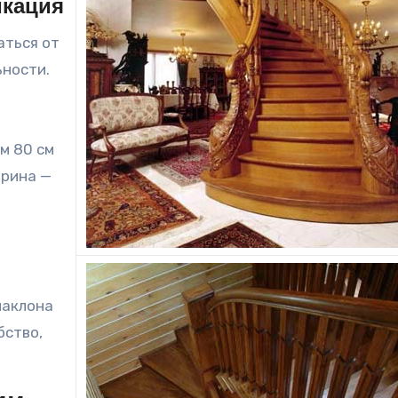
икация
аться от
ьности.
м 80 см
ирина —
наклона
бство,