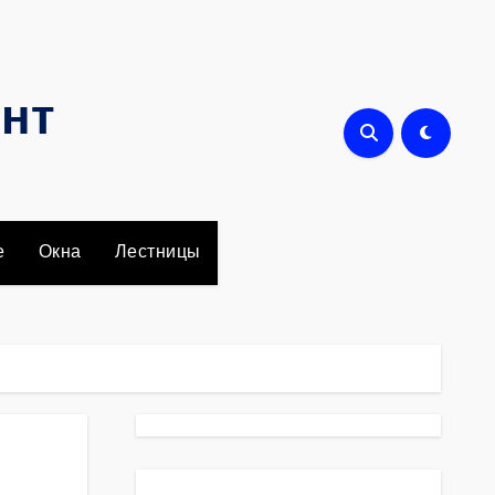
онт
е
Окна
Лестницы