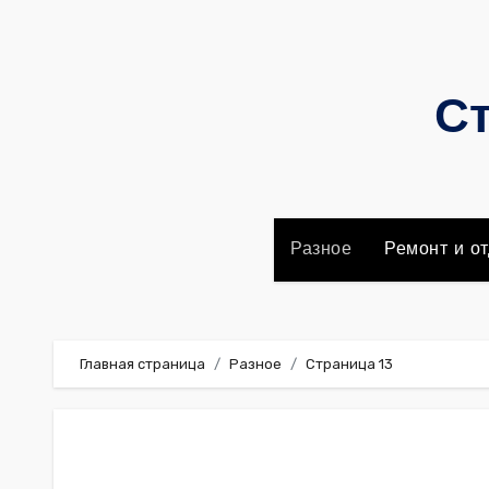
Перейти
к
содержимому
Ст
Разное
Ремонт и от
Главная страница
Разное
Страница 13