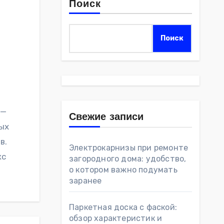
Поиск
м
Поиск
 —
Свежие записи
ых
в.
Электрокарнизы при ремонте
кс
загородного дома: удобство,
о котором важно подумать
заранее
Паркетная доска с фаской:
обзор характеристик и