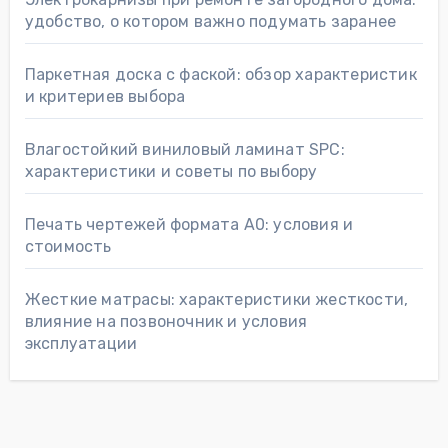
удобство, о котором важно подумать заранее
Паркетная доска с фаской: обзор характеристик
и критериев выбора
Влагостойкий виниловый ламинат SPC:
характеристики и советы по выбору
Печать чертежей формата А0: условия и
стоимость
Жесткие матрасы: характеристики жесткости,
влияние на позвоночник и условия
эксплуатации