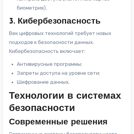
биометрия).
3. Кибербезопасность
Век цифровых технологий требует новых
подходов к безопасности данных.
Кибербезопасность включает:
Антивирусные программы;
Запреты доступа на уровне сети;
Шифрование данных.
Технологии в системах
безопасности
Современные решения