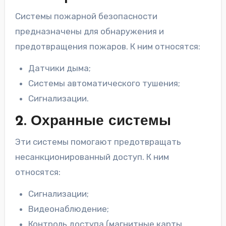
Системы пожарной безопасности
предназначены для обнаружения и
предотвращения пожаров. К ним относятся:
Датчики дыма;
Системы автоматического тушения;
Сигнализации.
2. Охранные системы
Эти системы помогают предотвращать
несанкционированный доступ. К ним
относятся:
Сигнализации;
Видеонаблюдение;
Контроль доступа (магнитные карты,