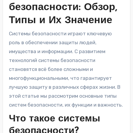
безопасности: Обзор,
Типы и Их Значение
Системы безопасности играют ключевую
роль в обеспечении защиты людей,
имущества и информации. С развитием
технологий системы безопасности
становятся всё более сложными и
многофункциональными, что гарантирует
лучшую защиту в различных сферах жизни. В
этой статье мы рассмотрим основные типы
систем безопасности, их функции и важность.
Что такое системы
безопасности?