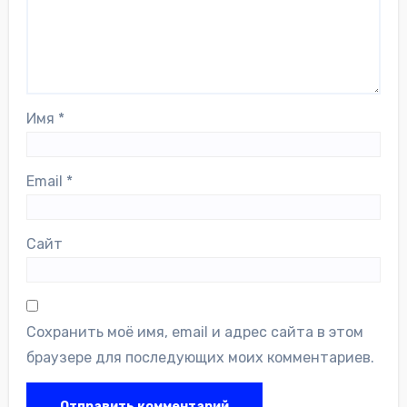
Имя
*
Email
*
Сайт
Сохранить моё имя, email и адрес сайта в этом
браузере для последующих моих комментариев.