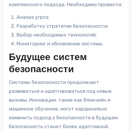
комплексного подхода. Необходимо провести:
Анализ угроз;
Разработку стратегии безопасности;
Выбор необходимых технологий;
Мониторинг и обновление системы.
Будущее систем
безопасности
Системы безопасности продолжают
развиваться и адаптироваться под новые
вызовы. Инновации, такие как блокчейн и
машинное обучение, могут кардинально
изменить подход к безопасности в будущем.
Безопасность станет более адаптивной,