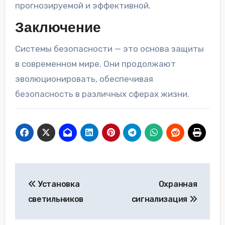
прогнозируемой и эффективной.
Заключение
Системы безопасности — это основа защиты
в современном мире. Они продолжают
эволюционировать, обеспечивая
безопасность в различных сферах жизни.
Навигация
Установка
Охранная
по
светильников
сигнализация
записям