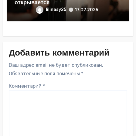
открывается
lilinasy25
17.07.2025
Добавить комментарий
Ваш адрес email не будет опубликован.
Обязательные поля помечены
*
Комментарий
*