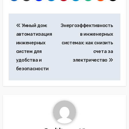
Навигация
Умный дом:
Энергоэффективность
по
автоматизация
в инженерных
записям
инженерных
системах: как снизить
систем для
счета за
удобства и
электричество
безопасности