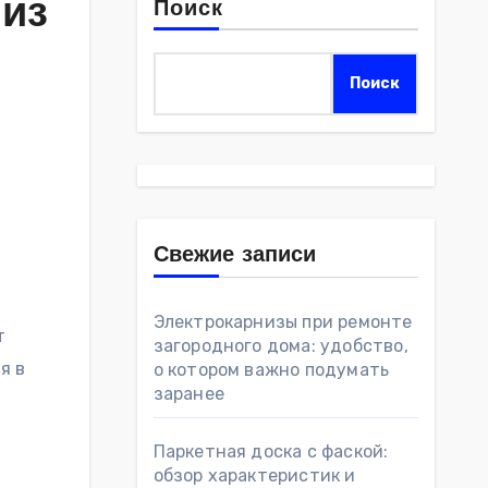
 из
Поиск
Поиск
Свежие записи
Электрокарнизы при ремонте
т
загородного дома: удобство,
я в
о котором важно подумать
заранее
Паркетная доска с фаской:
обзор характеристик и