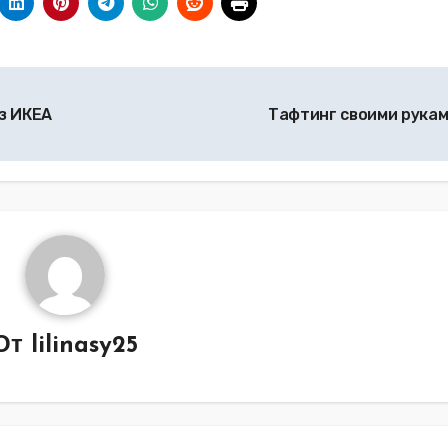
з ИКЕА
Тафтинг своими рука
От
lilinasy25