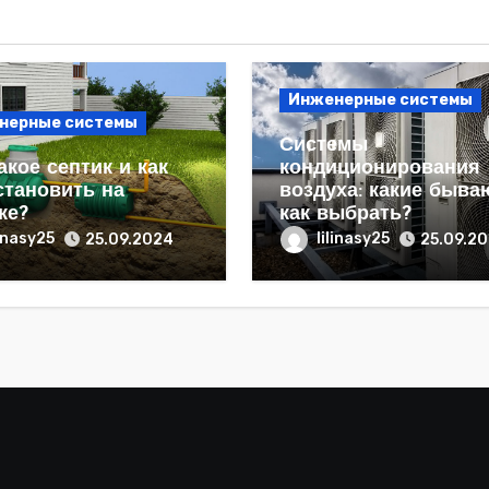
Инженерные системы
нерные системы
Системы
акое септик и как
кондиционирования
становить на
воздуха: какие быва
ке?
как выбрать?
linasy25
lilinasy25
25.09.2024
25.09.2