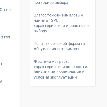
критериев выбора
 Он не
Влагостойкий виниловый
ламинат SPC:
характеристики и советы по
выбору
 этот
Печать чертежей формата
А0: условия и стоимость
Жесткие матрасы:
от
характеристики жесткости,
влияние на позвоночник и
условия эксплуатации
ей