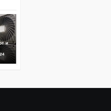
ют и
024