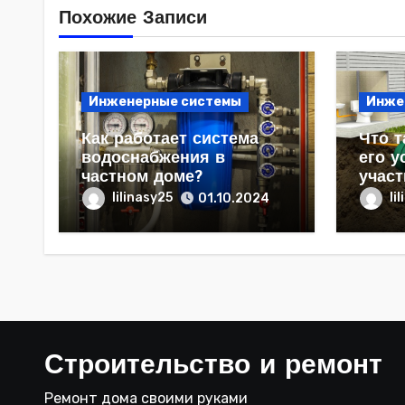
Похожие Записи
Инженерные системы
Инже
Как работает система
Что т
водоснабжения в
его у
частном доме?
участ
lilinasy25
li
01.10.2024
Строительство и ремонт
Ремонт дома своими руками