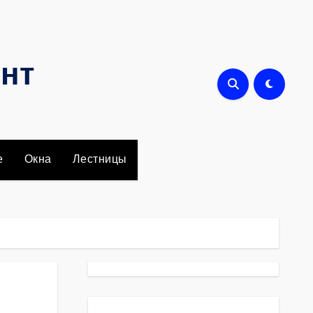
онт
е
Окна
Лестницы