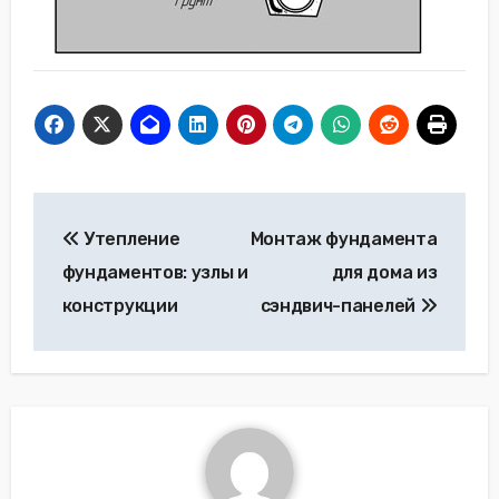
Навигация
Утепление
Монтаж фундамента
по
фундаментов: узлы и
для дома из
записям
конструкции
сэндвич-панелей