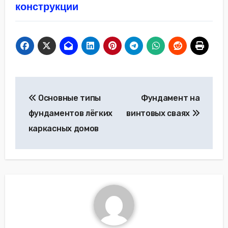
конструкции
Навигация
Основные типы
Фундамент на
по
фундаментов лёгких
винтовых сваях
записям
каркасных домов