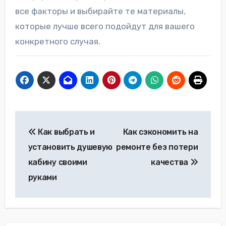
все факторы и выбирайте те материалы,
которые лучше всего подойдут для вашего
конкретного случая.
Навигация
Как выбрать и
Как сэкономить на
по
установить душевую
ремонте без потери
записям
кабину своими
качества
руками