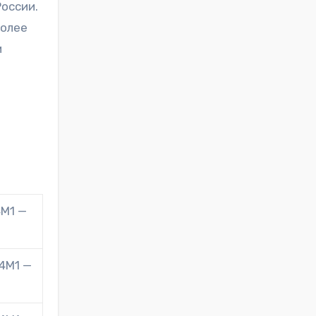
оссии.
более
и
4М1 —
4М1 —