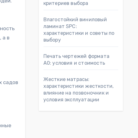
юдей.
критериев выбора
Влагостойкий виниловый
ламинат SPC:
вность
характеристики и советы по
 а в
выбору
Печать чертежей формата
А0: условия и стоимость
Жесткие матрасы:
х садов
характеристики жесткости,
влияние на позвоночник и
условия эксплуатации
нные