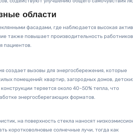
сов, содействуют улучшению общего самочувствия л
азные области
еклянными фасадами, где наблюдается высокая акти
ние также повышает производительность работников,
я пациентов.
ия создает вызовы для энергосбережения, которые
жилых помещений: квартир, загородных домов, детски
 конструкции теряется около 40–50% тепла, что
работке энергосберегающих форматов.
истик, на поверхность стекла наносят низкоэмиссио
ть коротковолновые солнечные лучи, тогда как