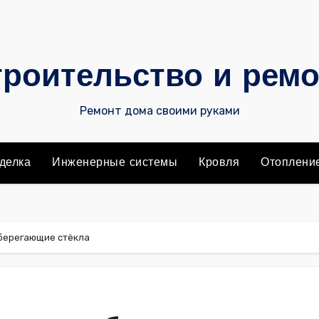
роительство и рем
Ремонт дома своими руками
делка
Инженерные системы
Кровля
Отоплени
берегающие стёкла