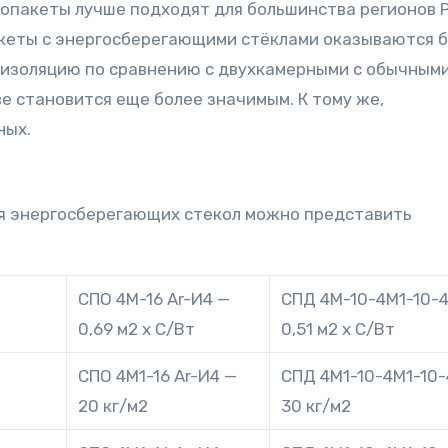
опакеты лучше подходят для большинства регионов Р
кеты с энергосберегающими стёклами оказываются 
изоляцию по сравнению с двухкамерными с обычным
ве становится еще более значимым. К тому же,
ных.
я энергосберегающих стекол можно представить
СПО 4М-16 Ar-И4 —
СПД 4М-10-4М1-10-
0,69 м2 х C/Вт
0,51 м2 х C/Вт
СПО 4М1-16 Ar-И4 —
СПД 4М1-10-4М1-10-
20 кг/м2
30 кг/м2