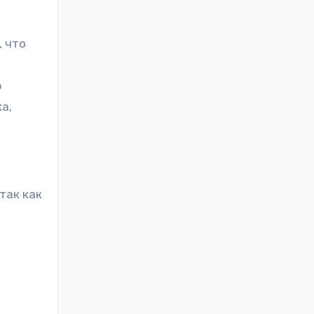
, что
ю
а,
так как