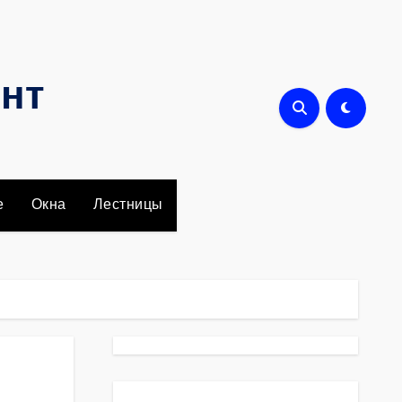
онт
е
Окна
Лестницы