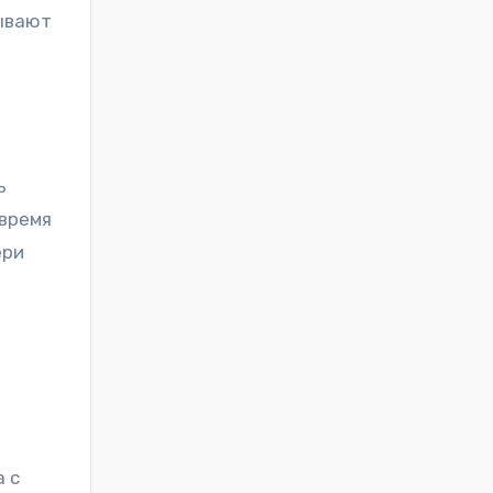
ь
 время
ери
а с