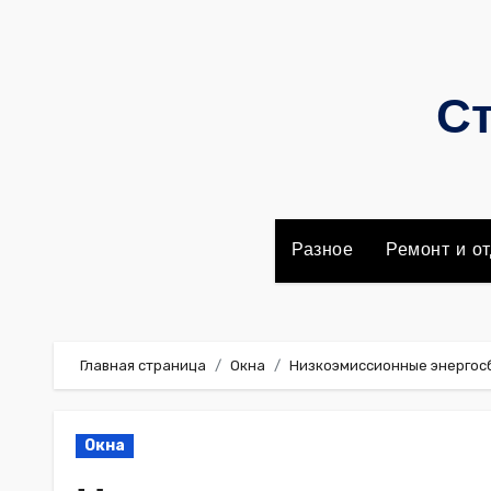
Перейти
к
содержимому
Ст
Разное
Ремонт и от
Главная страница
Окна
Низкоэмиссионные энергос
Окна