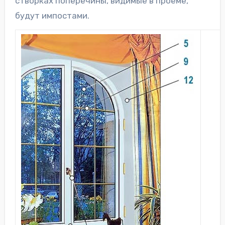
створках поперечины, видимые в проёме,
будут импостами.