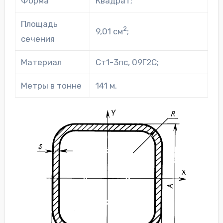
Форма
Квадрат;
Площадь
2
9,01 см
;
сечения
Материал
Ст1-3пс, 09Г2С;
Метры в тонне
141 м.