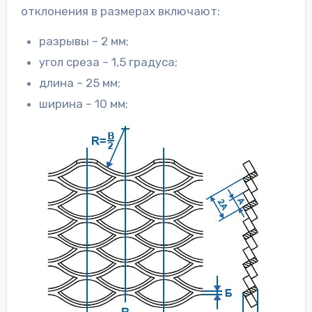
отклонения в размерах включают:
разрывы – 2 мм;
угол среза – 1,5 градуса;
длина – 25 мм;
ширина – 10 мм;